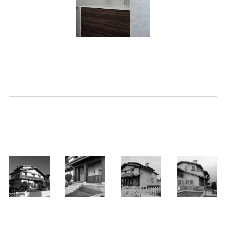
___________
__
_____________
_____________