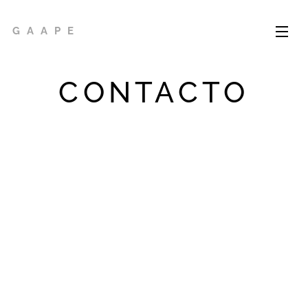
G A A P E
CONTACTO