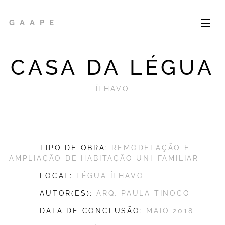
G A A P E
CASA DA LÉGUA
ÍLHAVO
TIPO DE OBRA:
REMODELAÇÃO E
AMPLIAÇÃO DE HABITAÇÃO UNI-FAMILIAR
LOCAL:
LÉGUA ÍLHAVO
AUTOR(ES):
ARQ. PAULA TINOCO
DATA DE CONCLUSÃO:
MAIO 2018