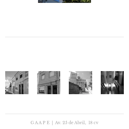
__________
_____________
G A A P E | Av. 25 de Abril, 18 cv