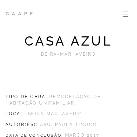
G A A P E
CASA AZUL
BEIRA-MAR, AVEIRO
TIPO DE OBRA:
REMODELAÇÃO DE
HABITAÇÃO UNIFAMILIAR
LOCAL:
BEIRA-MAR, AVEIRO
AUTOR(ES):
ARQ. PAULA TINOCO
MARÇO 2017
DATA DE CONCLUSÃO: